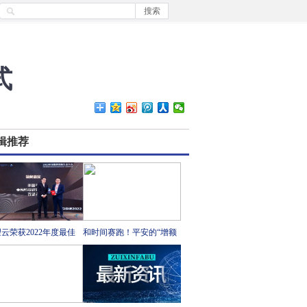
式
辑推荐
云荣获2022年度最佳
和时间赛跑！平安的“增额
险业数智化创新解决方
寿”用了“开挂”模式
!