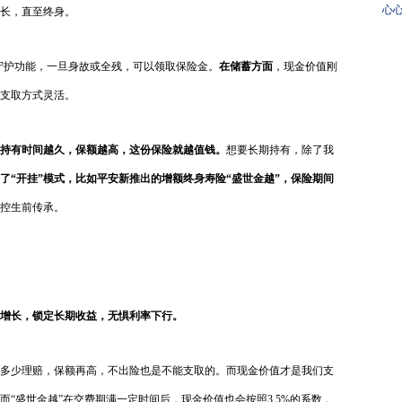
心
长，直至终身。
护航
心守护功能，一旦身故或全残，可以领取保险金。
在储蓄方面
，现金价值刚
支取方式灵活。
持有时间越久，
保额越高，这份保险就越值钱。
想要长期持有，除了我
了“开挂”模式，比如平安新推出的
增额终身寿险
“盛世金越”，保险期间
控生前传承。
性增长，锁定长期收益，无惧利率下行。
多少理赔，保额再高，不出险也是不能支取的。而现金价值才是我们支
“盛世金越”在交费期满一定时间后，现金价值也会按照3.5%的系数，