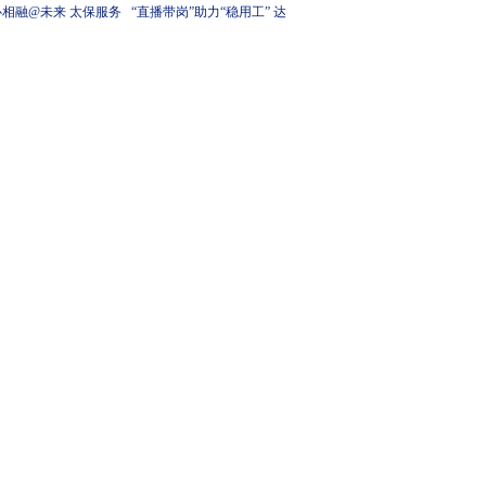
心相融@未来 太保服务
“直播带岗”助力“稳用工” 达
亚运加速启“杭”
成初步就业意向4531人