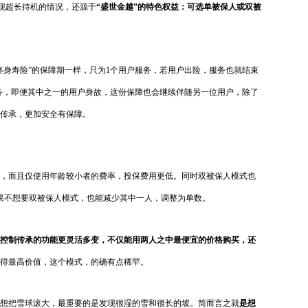
实现超长待机的情况，还源于
“盛世金越”的特色权益：可选单被保人或双被
终身寿险”的保障期一样，只为1个用户服务，若用户出险，服务也就结束
服务，即便其中之一的用户身故，这份保障也会继续伴随另一位用户，除了
传承，更加安全有保障。
，而且仅使用年龄较小者的费率，投保费用更低。同时双被保人模式也
果不想要双被保人模式，也能减少其中一人，调整为单数。
式控制传承的功能更灵活多变，不仅能用两人之中最便宜的价格购买，还
得最高价值，这个模式，的确有点稀罕。
想把雪球滚大，最重要的是发现很湿的雪和很长的坡。简而言之就
是想