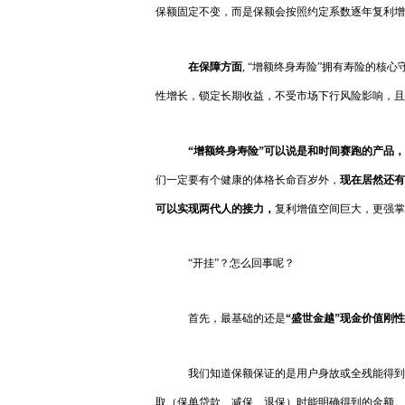
保额固定不变，而是保额会按照约定系数逐年复利增
在保障方面
, “增额终身寿险”拥有寿险的核
性增长，锁定长期收益，不受市场下行风险影响，且
“
增额终身寿险
”可以说是和时间赛跑的产品
，
们一定要有个健康的体格长命百岁外，
现在居然还有
可以实现两代人的接力，
复利增值空间巨大，更强掌
“开挂”？怎么回事呢？
首先，最基础的还是
“盛世金越”现金价值刚
我们知道保额保证的是用户身故或全残能得到
取（保单贷款、减保、退保）时能明确得到的金额。而