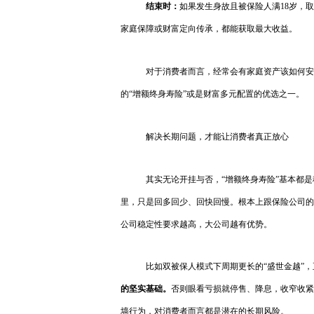
结束时：
如果发生身故且被保险人满18岁，
家庭保障或财富定向传承，都能获取最大收益。
对于消费者而言，经常会有家庭资产该如何安
的“增额终身寿险”或是财富多元配置的优选之一。
解决长期问题，才能让消费者真正放心
其实无论开挂与否，“增额终身寿险”基本都
里，只是回多回少、回快回慢。根本上跟保险公司的
公司稳定性要求越高，大公司越有优势。
比如双被保人模式下周期更长的“盛世金越”
的坚实基础。
否则眼看亏损就停售、降息，收窄收紧
墙行为，对消费者而言都是潜在的长期风险。